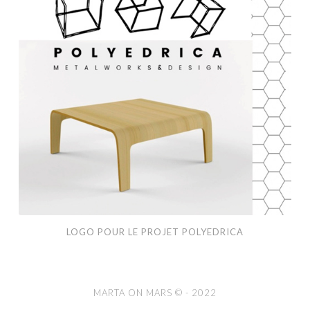
projet
Polyedrica
LOGO POUR LE PROJET POLYEDRICA
MARTA ON MARS © -
2022