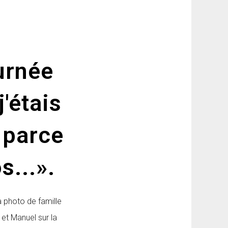
ournée
j'étais
s parce
s...».
la photo de famille
 et Manuel sur la