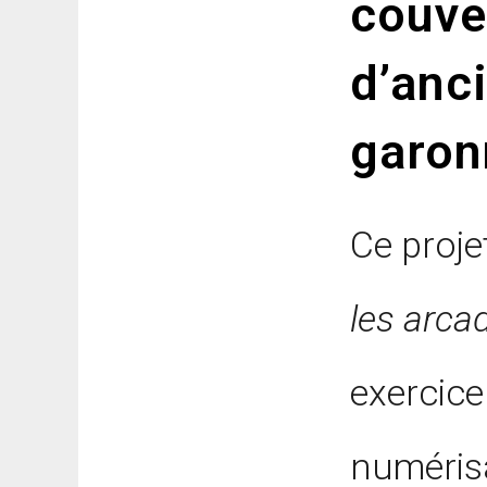
couve
d’anc
garon
Ce proje
les arca
exercice
numérisa