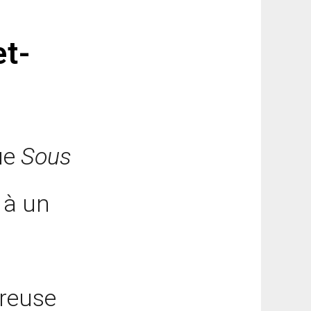
r
et-
vue
Sous
 à un
e
éreuse