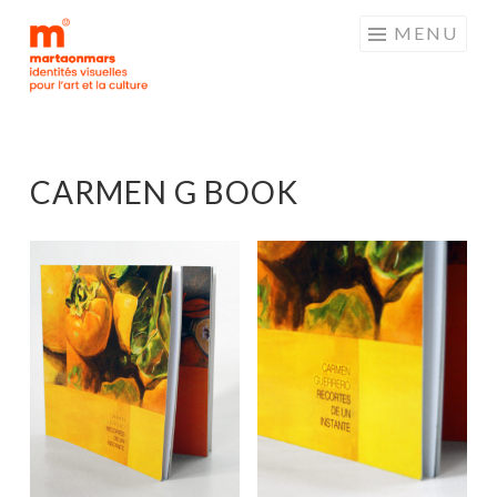
MARTAONMARS
Aller
MENU
au
contenu
principal
CARMEN G BOOK