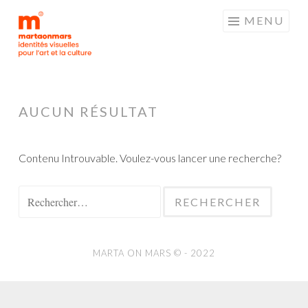
MARTAONMARS
Aller
MENU
au
contenu
principal
AUCUN RÉSULTAT
Contenu Introuvable. Voulez-vous lancer une recherche?
Rechercher :
MARTA ON MARS © -
2022